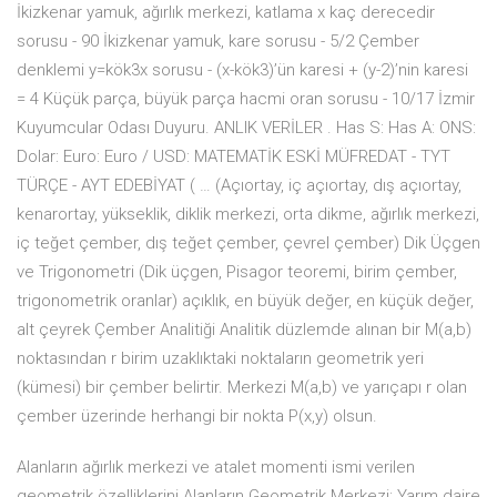
İkizkenar yamuk, ağırlık merkezi, katlama x kaç derecedir
sorusu - 90 İkizkenar yamuk, kare sorusu - 5/2 Çember
denklemi y=kök3x sorusu - (x-kök3)’ün karesi + (y-2)’nin karesi
= 4 Küçük parça, büyük parça hacmi oran sorusu - 10/17 İzmir
Kuyumcular Odası Duyuru. ANLIK VERİLER . Has S: Has A: ONS:
Dolar: Euro: Euro / USD: MATEMATİK ESKİ MÜFREDAT - TYT
TÜRÇE - AYT EDEBİYAT ( … (Açıortay, iç açıortay, dış açıortay,
kenarortay, yükseklik, diklik merkezi, orta dikme, ağırlık merkezi,
iç teğet çember, dış teğet çember, çevrel çember) Dik Üçgen
ve Trigonometri (Dik üçgen, Pisagor teoremi, birim çember,
trigonometrik oranlar) açıklık, en büyük değer, en küçük değer,
alt çeyrek Çember Analitiği Analitik düzlemde alınan bir M(a,b)
noktasından r birim uzaklıktaki noktaların geometrik yeri
(kümesi) bir çember belirtir. Merkezi M(a,b) ve yarıçapı r olan
çember üzerinde herhangi bir nokta P(x,y) olsun.
Alanların ağırlık merkezi ve atalet momenti ismi verilen
geometrik özelliklerini Alanların Geometrik Merkezi: Yarım daire