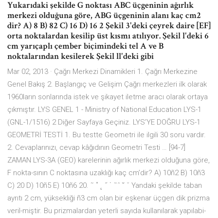
Yukarıdaki şekilde G noktası ABC üçgeninin ağırlık
merkezi olduğuna göre, ABG üçgeninin alanı kaç cm2
dir? A) 8 B) 82 C) 16 D) 16 2 Şekil 3'deki çeyrek daire [EF]
orta noktalardan kesilip üst kısmı atılıyor. Şekil l'deki 6
cm yarıçaplı çember biçimindeki tel A ve B
noktalarından kesilerek Şekil ll'deki gibi
Mar 02, 2013 · Çağrı Merkezi Dinamikleri 1. Çağrı Merkezine
Genel Bakış 2. Başlangıç ve Gelişim Çağrı merkezleri ilk olarak
1960ların sonlarında istek ve şikayet iletme aracı olarak ortaya
çıkmıştır. LYS GENEL 1 - Ministry of National Education LYS-1
(GNL-1/1516) 2 Diğer Sayfaya Geçiniz. LYS’YE DOĞRU LYS-1
GEOMETRİ TESTİ 1. Bu testte Geometri ile ilgili 30 soru vardır.
2. Cevaplarınızı, cevap kâğıdının Geometri Testi … [94-7]
ZAMAN LYS-3A (GEO) karelerinin ağırlık merkezi olduğuna göre,
F nokta-sının C noktasına uzaklığı kaç cm’dir? A) 10ñ2 B) 10ñ3
C) 20 D) 10ñ5 E) 10ñ6 20. ˜ ˚ ˛ ˝ ˙ ˜ˆ ˘ ˇ Yandaki şekilde taban
ayrıtı 2 cm, yüksekliği ñ3 cm olan bir eşkenar üçgen dik prizma
veril-miştir. Bu prizmalardan yeterli sayıda kullanılarak yapılabi-