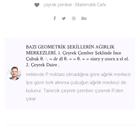
çeyrek çember - Matematik Cafe
BAZI GEOMETRİK ŞEKİLLERİN AĞIRLIK
MERKEZLERİ. 1. Çeyrek Çember Şeklinde İnce
Çubuk θ. ⋅. = dr dl θ. = = θ. = = sinry y cosrx x el el.
2. Çeyrek Daire .
neklerde P noktası olmadığına göre ağırlık merkezi
İpe göre tork alınırsa çubuğun ağırlık merkezi de
bulunur. Tanecik çeyrek çember çizerek R'den
çıkar.