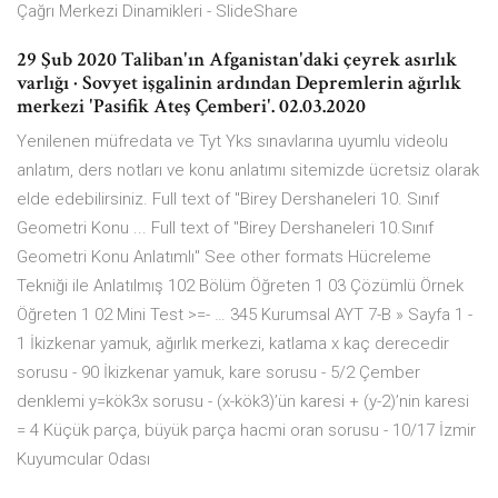
Çağrı Merkezi Dinamikleri - SlideShare
29 Şub 2020 Taliban'ın Afganistan'daki çeyrek asırlık
varlığı · Sovyet işgalinin ardından Depremlerin ağırlık
merkezi 'Pasifik Ateş Çemberi'. 02.03.2020
Yenilenen müfredata ve Tyt Yks sınavlarına uyumlu videolu
anlatım, ders notları ve konu anlatımı sitemizde ücretsiz olarak
elde edebilirsiniz. Full text of "Birey Dershaneleri 10. Sınıf
Geometri Konu ... Full text of "Birey Dershaneleri 10.Sınıf
Geometri Konu Anlatımlı" See other formats Hücreleme
Tekniği ile Anlatılmış 102 Bölüm Öğreten 1 03 Çözümlü Örnek
Öğreten 1 02 Mini Test >=- … 345 Kurumsal AYT 7-B » Sayfa 1 -
1 İkizkenar yamuk, ağırlık merkezi, katlama x kaç derecedir
sorusu - 90 İkizkenar yamuk, kare sorusu - 5/2 Çember
denklemi y=kök3x sorusu - (x-kök3)’ün karesi + (y-2)’nin karesi
= 4 Küçük parça, büyük parça hacmi oran sorusu - 10/17 İzmir
Kuyumcular Odası