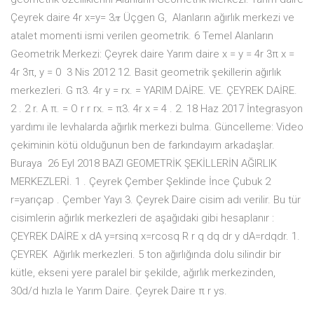
Çeyrek daire 4r x=y= 3𝜋 Üçgen G, Alanların ağırlık merkezi ve
atalet momenti ismi verilen geometrik. 6 Temel Alanların
Geometrik Merkezi: Çeyrek daire Yarım daire x = y = 4r 3π x =
4r 3π, y = 0 3 Nis 2012 12. Basit geometrik şekillerin ağırlık
merkezleri. G π3. 4r y = rx. = YARIM DAİRE. VE. ÇEYREK DAİRE.
2 . 2 r. A π. = O r r rx. = π3. 4r x = 4 . 2. 18 Haz 2017 İntegrasyon
yardımı ile levhalarda ağırlık merkezi bulma. Güncelleme: Video
çekiminin kötü olduğunun ben de farkındayım arkadaşlar.
Buraya 26 Eyl 2018 BAZI GEOMETRİK ŞEKİLLERİN AĞIRLIK
MERKEZLERİ. 1 . Çeyrek Çember Şeklinde İnce Çubuk 2
r=yarıçap . Çember Yayı 3. Çeyrek Daire cisim adı verilir. Bu tür
cisimlerin ağırlık merkezleri de aşağıdaki gibi hesaplanır :
ÇEYREK DAİRE x dA y=rsinq x=rcosq R r q dq dr y dA=rdqdr. 1.
ÇEYREK Ağırlık merkezleri. 5 ton ağırlığında dolu silindir bir
kütle, ekseni yere paralel bir şekilde, ağırlık merkezinden,
30d/d hızla le Yarım Daire. Çeyrek Daire π r ys.