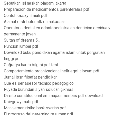
Sebutkan isi naskah piagam jakarta
Preparacion de medicamentos parenterales pdf
Contoh essay ilmiah pdf
Alamat distributor atk di makassar
Operatoria dental en odontopediatria en denticion decidua y
permanente joven
Sultan of dreams 5_
Puncion lumbar pdf
Download buku pendidikan agama islam untuk perguruan
tinggi pdf
Coğrafya harita bilgisi pdf test
Comportamiento organizacional hellriegel slocum pdf
Jurnal issn filsafat pendidikan
Que es ser asesor tecnico pedagogico
Rüyada burundan siyah solucan çıkması
Direito constitucional em mapas mentais pdf download
Księgowy mafii pdf
Manajemen risiko bank syariah pdf
El progreso del peregrino resumen pdf