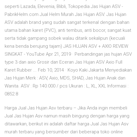
seperti Lazada, Elevenia, Blibli, Tokopedia Jas Hujan ASV -
PabrikHelm.com Jual Helm Murah Jas Hujan ASV. Jas Hujan
ASV adalah brand yang sudah sangat terkenal dengan bahan
utama bahan karet (PVC), anti tembus, anti bocor, sangat kuat
serta tidak gampang sobek walau ditarik sekalipun (kecuali
kena benda berujung tajam) JAS HUJAN ASV + AXIO REVIEW
SINGKAT - YouTube Apr 21, 2019 · Perbandingan jas hujan ASV
type 3 dan axio Grosir dan Eceran Jas Hujan ASV Axio Full
Karet Rubber ... Feb 10, 2014 · Koyo Kaki Jakarta Menyediakan
Jas Hujan Merk : ASV, Axio, MDS, SHAD, Jas Hujan Anak dan
Wanita. ASV : Rp 140.000 / pcs Ukuran : L, XL, XXL Informasi :
0852.8
Harga Jual Jas Hujan Asv terbaru – Jika Anda ingin membeli
Jual Jas Hujan Asv namun masih bingung dengan harga yang
ditawarkan, berikut ini adalah daftar harga Jual Jas Hujan Asv
murah terbaru yang bersumber dari beberapa toko online