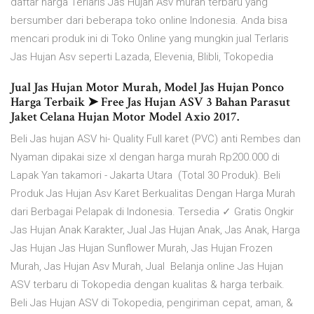
daftar harga Terlaris Jas Hujan Asv murah terbaru yang
bersumber dari beberapa toko online Indonesia. Anda bisa
mencari produk ini di Toko Online yang mungkin jual Terlaris
Jas Hujan Asv seperti Lazada, Elevenia, Blibli, Tokopedia
Jual Jas Hujan Motor Murah, Model Jas Hujan Ponco
Harga Terbaik ➤ Free Jas Hujan ASV 3 Bahan Parasut
Jaket Celana Hujan Motor Model Axio 2017.
Beli Jas hujan ASV hi- Quality Full karet (PVC) anti Rembes dan
Nyaman dipakai size xl dengan harga murah Rp200.000 di
Lapak Yan takamori - Jakarta Utara (Total 30 Produk). Beli
Produk Jas Hujan Asv Karet Berkualitas Dengan Harga Murah
dari Berbagai Pelapak di Indonesia. Tersedia ✓ Gratis Ongkir
Jas Hujan Anak Karakter, Jual Jas Hujan Anak, Jas Anak, Harga
Jas Hujan Jas Hujan Sunflower Murah, Jas Hujan Frozen
Murah, Jas Hujan Asv Murah, Jual Belanja online Jas Hujan
ASV terbaru di Tokopedia dengan kualitas & harga terbaik.
Beli Jas Hujan ASV di Tokopedia, pengiriman cepat, aman, &