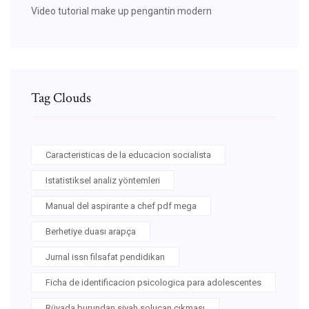
Video tutorial make up pengantin modern
Tag Clouds
Caracteristicas de la educacion socialista
Istatistiksel analiz yöntemleri
Manual del aspirante a chef pdf mega
Berhetiye duası arapça
Jurnal issn filsafat pendidikan
Ficha de identificacion psicologica para adolescentes
Rüyada burundan siyah solucan çıkması