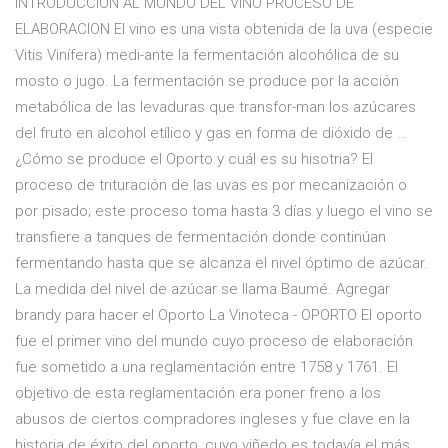
INTRODUCCION AL MUNDO DEL VINO PROCESO DE
ELABORACION El vino es una vista obtenida de la uva (especie
Vitis Vinífera) medi-ante la fermentación alcohólica de su
mosto o jugo. La fermentación se produce por la acción
metabólica de las levaduras que transfor-man los azúcares
del fruto en alcohol etílico y gas en forma de dióxido de …
¿Cómo se produce el Oporto y cuál es su hisotria? El
proceso de trituración de las uvas es por mecanización o
por pisado; este proceso toma hasta 3 días y luego el vino se
transfiere a tanques de fermentación donde continúan
fermentando hasta que se alcanza el nivel óptimo de azúcar.
La medida del nivel de azúcar se llama Baumé. Agregar
brandy para hacer el Oporto La Vinoteca - OPORTO El oporto
fue el primer vino del mundo cuyo proceso de elaboración
fue sometido a una reglamentación entre 1758 y 1761. El
objetivo de esta reglamentación era poner freno a los
abusos de ciertos compradores ingleses y fue clave en la
historia de éxito del oporto, cuyo viñedo es todavía el más